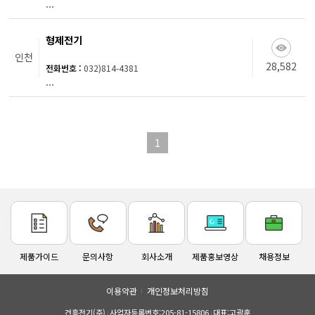
...
형제전기
인천
28,582
전화번호 :
032)814-4381
...
1
제품가이드
문의사항
회사소개
제품홍보영상
채용정보
이용약관
개인정보처리방침
건흥전기(주)
사업자등록번호:205-81-15806
대표:고광훈