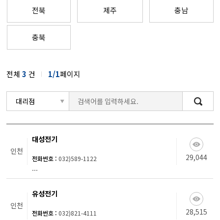
전북
제주
충남
충북
전체
3
건
1/1
페이지
검색
대성전기
인천
29,044
전화번호 :
032)589-1122
...
유성전기
인천
28,515
전화번호 :
032)821-4111