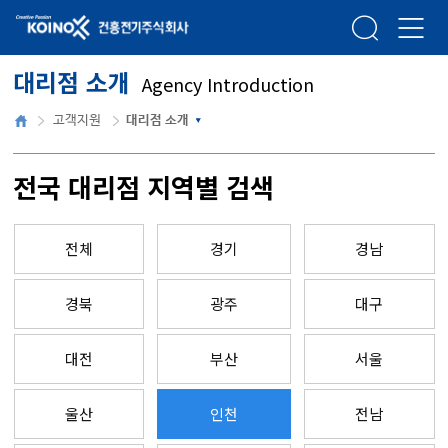
건흥전기주식회사
검색
메뉴열
대리점 소개
Agency Introduction
홈
고객지원
대리점 소개
전국 대리점 지역별 검색
전체
경기
경남
경북
광주
대구
대전
부산
서울
울산
인천
전남