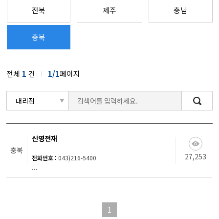
전북
제주
충남
충북
전체
1
건
1/1
페이지
검색
신영전재
충북
27,253
전화번호 :
043)216-5400
...
1