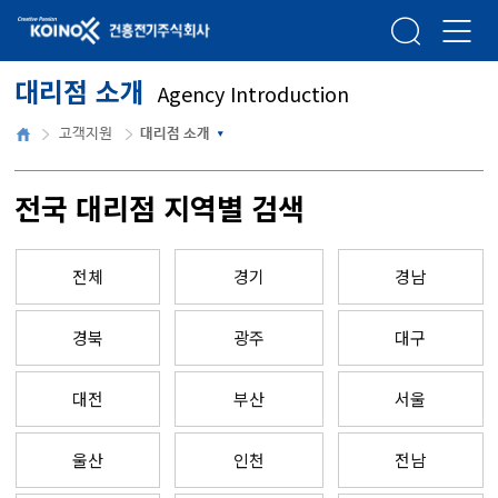
건흥전기주식회사
검색
메뉴열
대리점 소개
Agency Introduction
홈
고객지원
대리점 소개
전국 대리점 지역별 검색
전체
경기
경남
경북
광주
대구
대전
부산
서울
울산
인천
전남